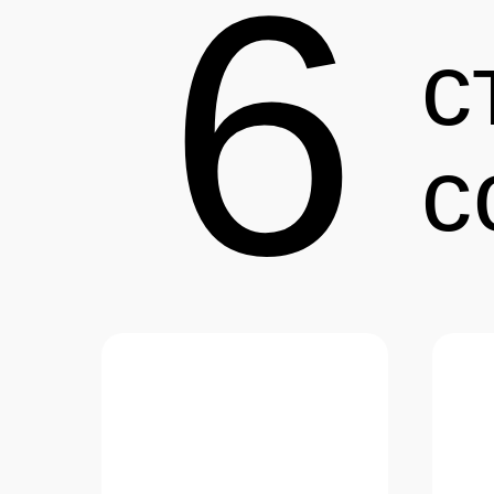
6
с
с