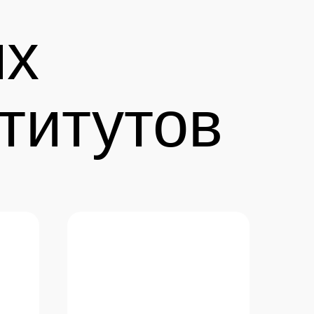
их
титутов