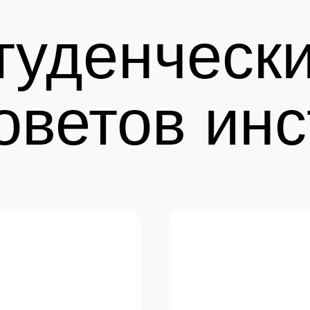
туденческ
оветов инс